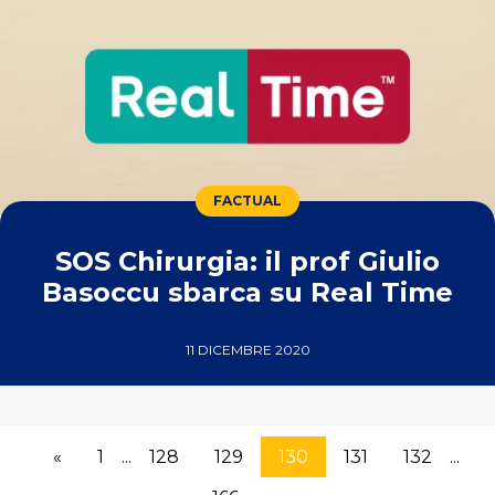
FACTUAL
SOS Chirurgia: il prof Giulio
Basoccu sbarca su Real Time
11 DICEMBRE 2020
«
1
...
128
129
130
131
132
...