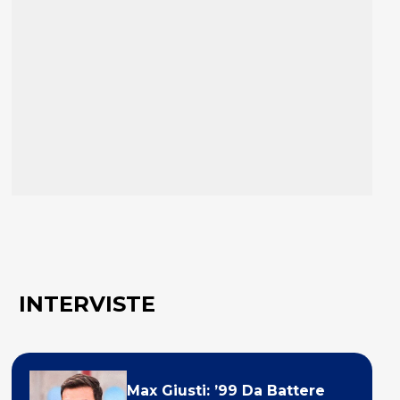
INTERVISTE
Max Giusti: ’99 Da Battere