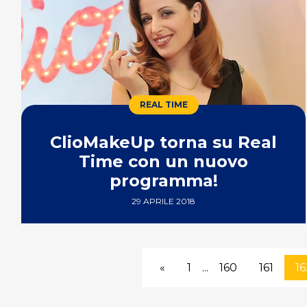
REAL TIME
ClioMakeUp torna su Real
Time con un nuovo
programma!
29 APRILE 2018
«
1
...
160
161
16