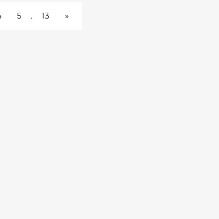
4
5
...
13
»