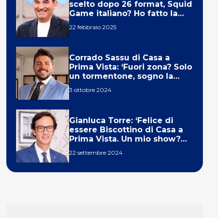
scelto dopo 26 format, Squid
Game italiano? Ho fatto la
ola!’
22 febbraio 2025
Corrado Sassu di Casa a
Prima Vista: ‘Fuori zona? Solo
un tormentone, sogno la
telecronaca di F1’
3 ottobre 2024
Gianluca Torre: ‘Felice di
essere Biscottino di Casa a
Prima Vista. Un mio show?
Un sogno’
22 settembre 2024