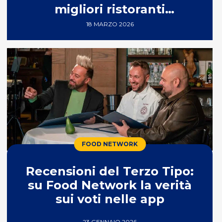
migliori ristoranti
giapponesi
18 MARZO 2026
FOOD NETWORK
Recensioni del Terzo Tipo:
su Food Network la verità
sui voti nelle app
23 GENNAIO 2026