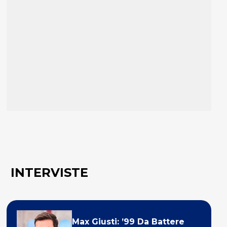
INTERVISTE
Max Giusti: ’99 Da Battere