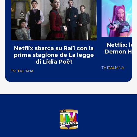
Netflix: l
Netflix sbarca su Rai1 con la
Demon Hunt
prima stagione de La legge
i
di Lidia Poët
TV ITALIANA
TV ITALIANA