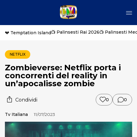
📺 Palinsesti Rai 2026
📺 Palinsesti Me
💔 Temptation Island
NETFLIX
Zombieverse: Netflix porta i
concorrenti del reality in
un’apocalisse zombie
Condividi
0
0
Tv Italiana
11/07/2023