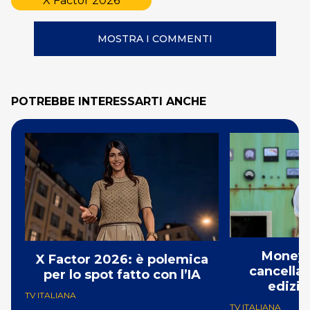
X Factor 2026
MOSTRA I COMMENTI
POTREBBE INTERESSARTI ANCHE
Money 
X Factor 2026: è polemica
cancellat
per lo spot fatto con l’IA
edizio
TV ITALIANA
TV ITALIANA