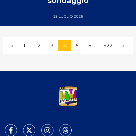
sondaggio
29 LUGLIO 2026
«
1
...
2
3
4
5
6
...
922
»