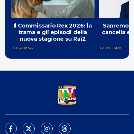
Il Commissario Rex 2026: la
Sanremo 2
trama e gli episodi della
cancella e 
nuova stagione su Rai2
G
TV ITALIANA
TV ITALIANA