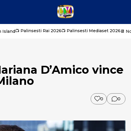
📺 Palinsesti Rai 2026
📺 Palinsesti Mediaset 2026
 Island
📆 N
Mariana D’Amico vince
Milano
0
0