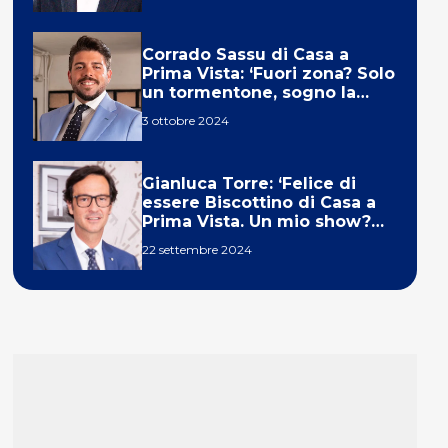
Corrado Sassu di Casa a
Prima Vista: ‘Fuori zona? Solo
un tormentone, sogno la
telecronaca di F1’
3 ottobre 2024
Gianluca Torre: ‘Felice di
essere Biscottino di Casa a
Prima Vista. Un mio show?
Un sogno’
22 settembre 2024