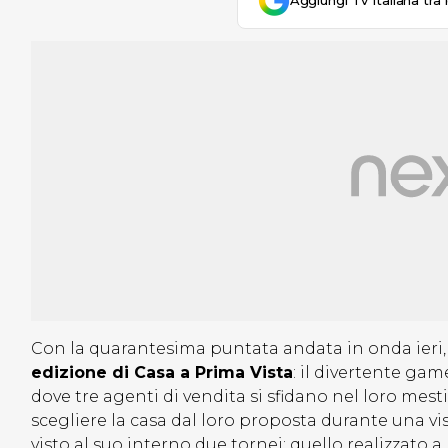
Aggiungi Tv Italiana tra 
Con la quarantesima puntata andata in onda ieri,
edizione di Casa a Prima Vista
: il divertente ga
dove tre agenti di vendita si sfidano nel loro mest
scegliere la casa dal loro proposta durante una v
visto al suo interno due tornei: quello realizzato 