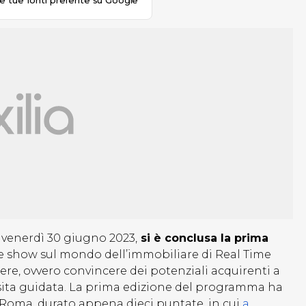
le tue fonti preferite su Google
 venerdì 30 giugno 2023,
si è conclusa la prima
me show sul mondo dell’immobiliare di Real Time
iere, ovvero convincere dei potenziali acquirenti a
isita guidata. La prima edizione del programma ha
a Roma, durato appena dieci puntate, in cui
a