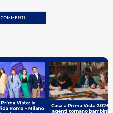
I COMMENTI
 Prima Vista: la
Casa a Prima Vista 2026: 
sfida Roma – Milano
agenti tornano bambini n