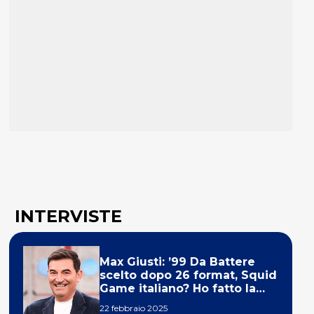
INTERVISTE
Max Giusti: ’99 Da Battere
scelto dopo 26 format, Squid
Game italiano? Ho fatto la
ola!’
22 febbraio 2025