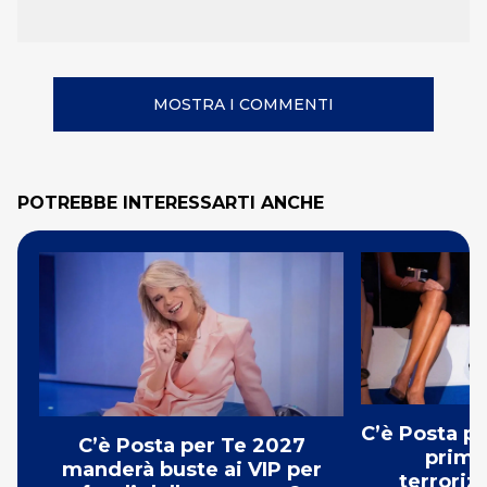
MOSTRA I COMMENTI
POTREBBE INTERESSARTI ANCHE
C’è Posta p
C’è Posta per Te 2027
prima:
manderà buste ai VIP per
terroriz