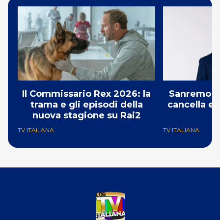
Il Commissario Rex 2026: la
Sanremo 2
trama e gli episodi della
cancella e 
nuova stagione su Rai2
G
TV ITALIANA
TV ITALIANA