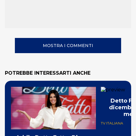
MOSTRA I COMMENTI
POTREBBE INTERESSARTI ANCHE
Detto Fa
dicembre 
meno
TV ITALIANA