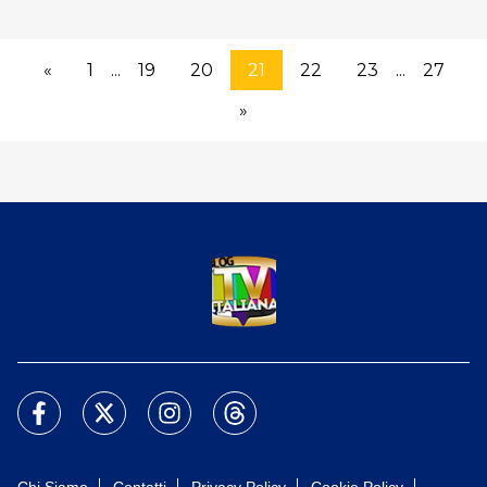
«
1
...
19
20
21
22
23
...
27
»
Chi Siamo
Contatti
Privacy Policy
Cookie Policy