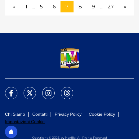
«
1
...
5
6
7
8
9
...
27
»
Chi Siamo
Contatti
Privacy Policy
Cookie Policy
Impostazioni Cookie
Copyright © 2026 by Nexilia. All Rights Reserved