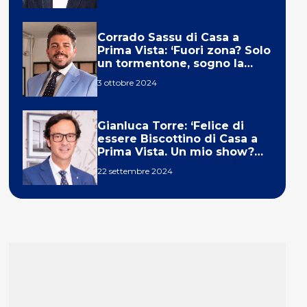
Corrado Sassu di Casa a
Prima Vista: ‘Fuori zona? Solo
un tormentone, sogno la
telecronaca di F1’
3 ottobre 2024
Gianluca Torre: ‘Felice di
essere Biscottino di Casa a
Prima Vista. Un mio show?
Un sogno’
22 settembre 2024