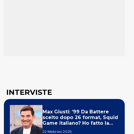
INTERVISTE
Max Giusti: ’99 Da Battere
scelto dopo 26 format, Squid
Game italiano? Ho fatto la
ola!’
22 febbraio 2025