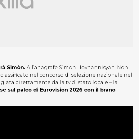
arà Simòn.
All’anagrafe Simon Hovhannisyan. Non
lassificato nel concorso di selezione nazionale nel
iata direttamente dalla tv di stato locale – la
se sul palco di Eurovision 2026 con il brano