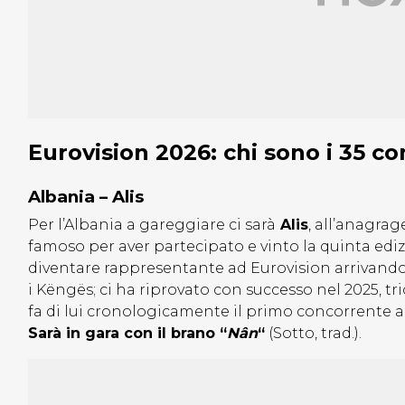
Eurovision 2026: chi sono i 35 co
Albania – Alis
Per l’Albania a gareggiare ci sarà
Alis
, all’anagrag
famoso per aver partecipato e vinto la quinta ediz
diventare rappresentante ad Eurovision arrivando 
i Këngës; ci ha riprovato con successo nel 2025, t
fa di lui cronologicamente il primo concorrente a
Sarà in gara con il brano “
Nân
“
(Sotto, trad.).