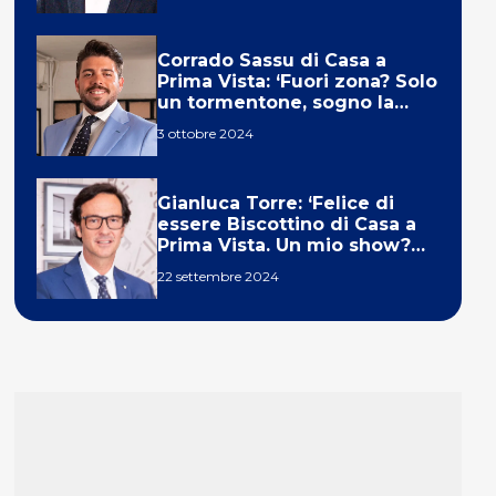
Corrado Sassu di Casa a
Prima Vista: ‘Fuori zona? Solo
un tormentone, sogno la
telecronaca di F1’
3 ottobre 2024
Gianluca Torre: ‘Felice di
essere Biscottino di Casa a
Prima Vista. Un mio show?
Un sogno’
22 settembre 2024