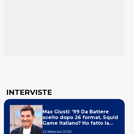
INTERVISTE
Max Giusti: ’99 Da Battere
scelto dopo 26 format, Squid
Game italiano? Ho fatto la
ola!’
22 febbraio 2025