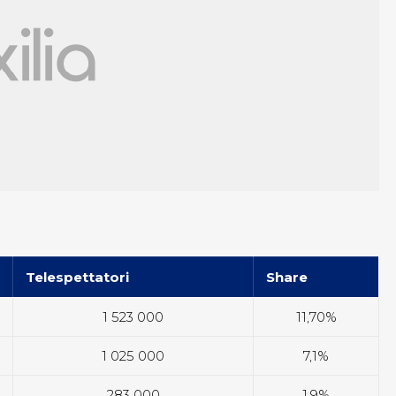
Telespettatori
Share
1 523 000
11,70%
1 025 000
7,1%
283 000
1,9%