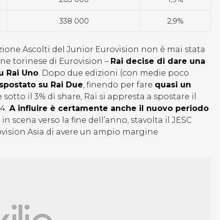
338 000
2,9%
azione Ascolti del Junior Eurovision non è mai stata
e torinese di Eurovision –
Rai decise di dare una
u Rai Uno
. Dopo due edizioni (con medie poco
spostato su Rai Due
, finendo per fare
quasi un
otto il 3% di share, Rai si appresta a spostare il
4.
A influire è certamente anche il nuovo periodo
va in scena verso la fine dell’anno, stavolta il JESC
ovision Asia di avere un ampio margine