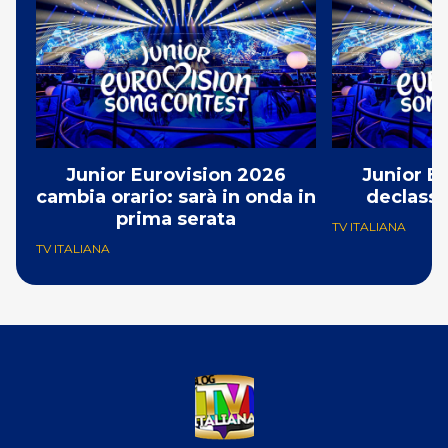
Junior Eurovision 2026
Junior E
cambia orario: sarà in onda in
declassa
prima serata
TV ITALIANA
TV ITALIANA