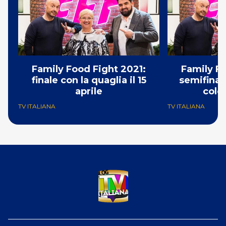
Family Food Fight 2021:
Family Fo
finale con la quaglia il 15
semifinal
aprile
color
TV ITALIANA
TV ITALIANA