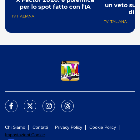
X Factor 2026: è polemica
un veto su 
per lo spot fatto con l’IA
dic
TV ITALIANA
TV ITALIANA
Chi Siamo
Contatti
Privacy Policy
Cookie Policy
Impostazioni Cookie