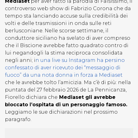
Mediaset
per aver fatto la parodia di Falsissimo, il
controverso web show di Fabrizio Corona che da
tempo sta lanciando accuse sulla credibilità dei
volti e delle trasmissioni in onda sulle reti
berlusconiane. Nelle scorse settimane, il
conduttore siciliano ha svelato di aver compreso
che il Biscione avrebbe fatto quadrato contro di
lui negandogli la stima reciproca consolidata
negli anni; i
n una live su Instagram ha persino
confessato di aver ricevuto dei “messaggio di
fuoco” da una nota donna in forza a Mediaset
che le avrebbe tolto l’amicizia. Ma c’è di più: nella
puntata del 27 febbraio 2026 de La Pennicanza,
Fiorello dichiara che
Mediaset gli avrebbe
bloccato l’ospitata di un personaggio famoso.
Leggiamo le sue dichiarazioni nel prossimo
paragrafo.