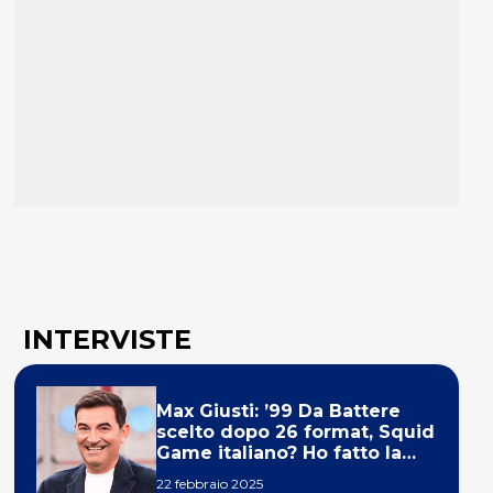
INTERVISTE
Max Giusti: ’99 Da Battere
scelto dopo 26 format, Squid
Game italiano? Ho fatto la
ola!’
22 febbraio 2025