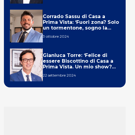
Corrado Sassu di Casa a
Prima Vista: ‘Fuori zona? Solo
un tormentone, sogno la
telecronaca di F1’
3 ottobre 2024
Gianluca Torre: ‘Felice di
essere Biscottino di Casa a
Prima Vista. Un mio show?
Un sogno’
22 settembre 2024