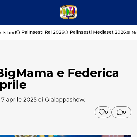
📺 Palinsesti Rai 2026
📺 Palinsesti Mediaset 2026
 Island
📆 N
BigMama e Federica
aprile
el 7 aprile 2025 di Gialappashow.
0
0