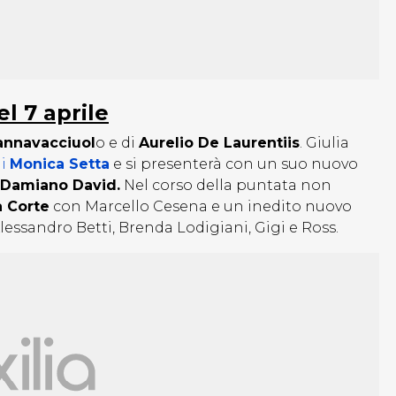
l 7 aprile
annavacciuol
o e di
Aurelio De Laurentiis
. Giulia
di
Monica Setta
e si presenterà con un suo nuovo
Damiano David.
Nel corso della puntata non
a Corte
con Marcello Cesena e un inedito nuovo
essandro Betti, Brenda Lodigiani, Gigi e Ross.