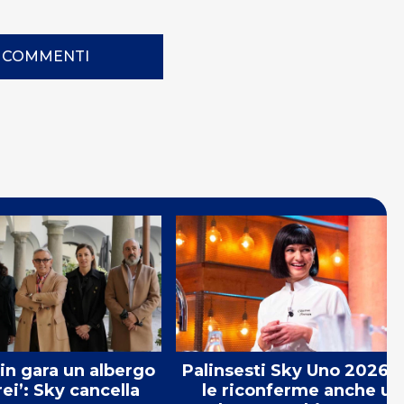
I COMMENTI
 in gara un albergo
Palinsesti Sky Uno 2026: 
rei’: Sky cancella
le riconferme anche un