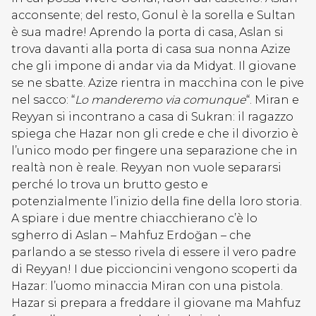
acconsente; del resto, Gonul è la sorella e Sultan
è sua madre! Aprendo la porta di casa, Aslan si
trova davanti alla porta di casa sua nonna Azize
che gli impone di andar via da Midyat. Il giovane
se ne sbatte. Azize rientra in macchina con le pive
nel sacco: “
Lo manderemo via comunque
“. Miran e
Reyyan si incontrano a casa di Sukran: il ragazzo
spiega che Hazar non gli crede e che il divorzio è
l’unico modo per fingere una separazione che in
realtà non è reale. Reyyan non vuole separarsi
perché lo trova un brutto gesto e
potenzialmente l’inizio della fine della loro storia.
A spiare i due mentre chiacchierano c’è lo
sgherro di Aslan –
Mahfuz Erdoğan –
che
parlando a se stesso rivela di essere il vero padre
di Reyyan! I due piccioncini vengono scoperti da
Hazar: l’uomo minaccia Miran con una pistola.
Hazar si prepara a freddare il giovane ma
Mahfuz