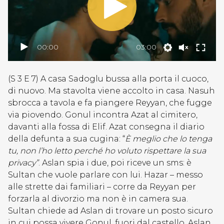
00:00
03:00
(S 3 E 7) A casa Sadoglu bussa alla porta il cuoco,
di nuovo. Ma stavolta viene accolto in casa. Nasuh
sbrocca a tavola e fa piangere Reyyan, che fugge
via piovendo. Gonul incontra Azat al cimitero,
davanti alla fossa di Elif. Azat consegna il diario
della defunta a sua cugina: “
È meglio che lo tenga
tu, non l’ho letto perché ho voluto rispettare la sua
privacy”
. Aslan spia i due, poi riceve un sms: è
Sultan che vuole parlare con lui. Hazar – messo
alle strette dai familiari – corre da Reyyan per
forzarla al divorzio ma non è in camera sua.
Sultan chiede ad Aslan di trovare un posto sicuro
in cui possa vivere Gonul, fuori dal castello. Aslan