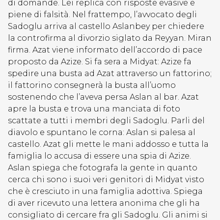
di domande. Lei replica con risposte evasive e
piene di falsità. Nel frattempo, l’avvocato degli
Sadoglu arriva al castello Aslanbey per chiedere
la controfirma al divorzio siglato da Reyyan. Miran
firma. Azat viene informato dell’accordo di pace
proposto da Azize. Si fa sera a Midyat: Azize fa
spedire una busta ad Azat attraverso un fattorino;
il fattorino consegnerà la busta all’uomo
sostenendo che l’aveva persa Aslan al bar. Azat
apre la busta e trova una manciata di foto
scattate a tutti i membri degli Sadoglu. Parli del
diavolo e spuntano le corna: Aslan si palesa al
castello. Azat gli mette le mani addosso e tutta la
famiglia lo accusa di essere una spia di Azize.
Aslan spiega che fotografa la gente in quanto
cerca chi sono i suoi veri genitori di Midyat visto
che è cresciuto in una famiglia adottiva. Spiega
di aver ricevuto una lettera anonima che gli ha
consigliato di cercare fra gli Sadoglu. Gli animi si