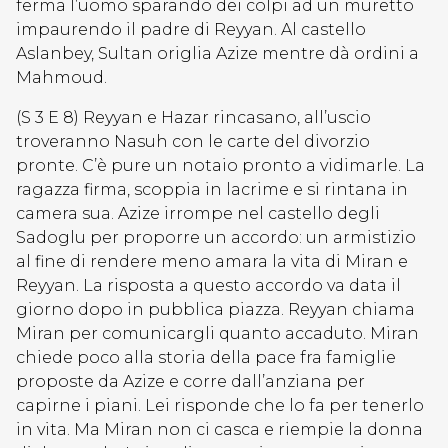
ferma l’uomo sparando dei colpi ad un muretto
impaurendo il padre di Reyyan. Al castello
Aslanbey, Sultan origlia Azize mentre dà ordini a
Mahmoud.
(S 3 E 8) Reyyan e Hazar rincasano, all’uscio
troveranno Nasuh con le carte del divorzio
pronte. C’è pure un notaio pronto a vidimarle. La
ragazza firma, scoppia in lacrime e si rintana in
camera sua. Azize irrompe nel castello degli
Sadoglu per proporre un accordo: un armistizio
al fine di rendere meno amara la vita di Miran e
Reyyan. La risposta a questo accordo va data il
giorno dopo in pubblica piazza. Reyyan chiama
Miran per comunicargli quanto accaduto. Miran
chiede poco alla storia della pace fra famiglie
proposte da Azize e corre dall’anziana per
capirne i piani. Lei risponde che lo fa per tenerlo
in vita. Ma Miran non ci casca e riempie la donna