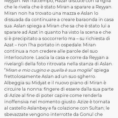
Reyyan. Nel frattempo, Hazar discute con la figlia
che le rivela che è stato Miran a sparare a Reyyan.
Miran non ha trovato una mazza e Aslan lo
dissuada da continuare a creare baraonda in casa
sua. Aslan spiega a Miran che sa che è stato lui a
sparare ad Azat in quanto ha visto la scena e che
si è precipitato a soccorrerlo ma – su richiesta di
Azat – non l’ha portato in ospedale. Miran
continua a non credere alle parole del suo
interlocutore. Lascia la casa e corre da Reyyan a
rivelargli della foto ritrovata nella stanza di Aslan.
“
Miran e mio cugino e quella è sua moglie
” spiega
frettolosamente Aslan ad un suo sgherro.
Albeggia su Midyat e il nuovo piano di Miran è
circuire la nonna: fingere di essere dalla sua parte
di Azize al fine di poter capire come renderla
inoffensiva nel momento giusto. Azize è tornata
al castello Aslanbey e fa colazione con Sultan; le
sbevazzate vengono interrotte da Gonul che