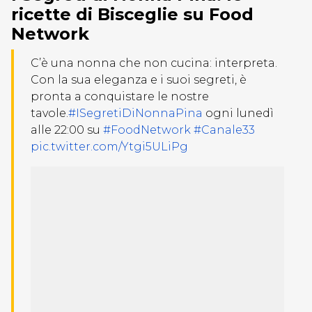
ricette di Bisceglie su Food
Network
C’è una nonna che non cucina: interpreta.
Con la sua eleganza e i suoi segreti, è
pronta a conquistare le nostre
tavole.
#ISegretiDiNonnaPina
ogni lunedì
alle 22:00 su
#FoodNetwork
#Canale33
pic.twitter.com/Ytgi5ULiPg