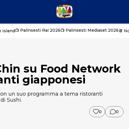
📺 Palinsesti Rai 2026
📺 Palinsesti Mediaset 2026
 Island
📆 N
 Chin su Food Network
ranti giapponesi
v con un suo programma a tema ristoranti
di Sushi.
0
0