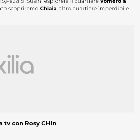
Pazzi di Susihi esplorerà il quartiere
Vomero a
nto scopriremo
Chiaia
, altro quartiere imperdibile
ma tv con Rosy CHin