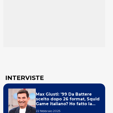
INTERVISTE
Max Giusti: ’99 Da Battere
scelto dopo 26 format, Squid
Game italiano? Ho fatto la
ola!’
22 febbraio 2025