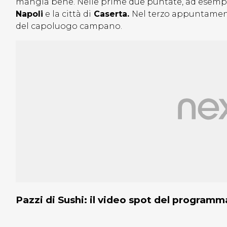
mangia bene. Nelle prime due puntate, ad esempio,
Napoli
e la città di
Caserta.
Nel terzo appuntame
del capoluogo campano.
Pazzi di Sushi: il video spot del program