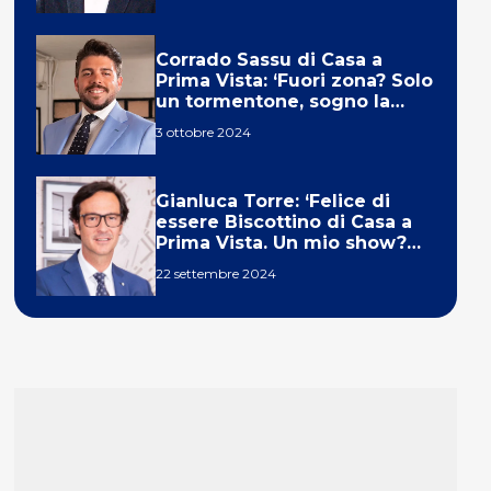
Corrado Sassu di Casa a
Prima Vista: ‘Fuori zona? Solo
un tormentone, sogno la
telecronaca di F1’
3 ottobre 2024
Gianluca Torre: ‘Felice di
essere Biscottino di Casa a
Prima Vista. Un mio show?
Un sogno’
22 settembre 2024