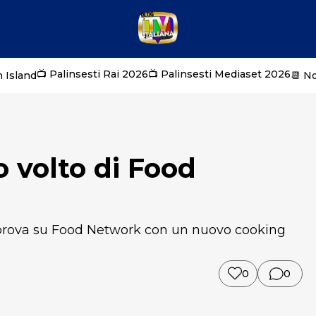
📺 Palinsesti Rai 2026
📺 Palinsesti Mediaset 2026
 Island
📆 N
 volto di Food
prova su Food Network con un nuovo cooking
0
0