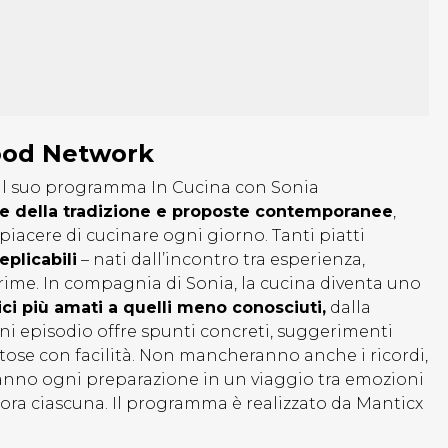
Food Network
n il suo programma In Cucina con Sonia
te della tradizione e proposte contemporanee
,
 piacere di cucinare ogni giorno. Tanti piatti
eplicabili
– nati dall’incontro tra esperienza,
prime. In compagnia di Sonia, la cucina diventa uno
ici più amati a quelli meno conosciuti,
dalla
i episodio offre spunti concreti, suggerimenti
gustose con facilità. Non mancheranno anche i ricordi,
meranno ogni preparazione in un viaggio tra emozioni
ora ciascuna. Il programma è realizzato da Manticx