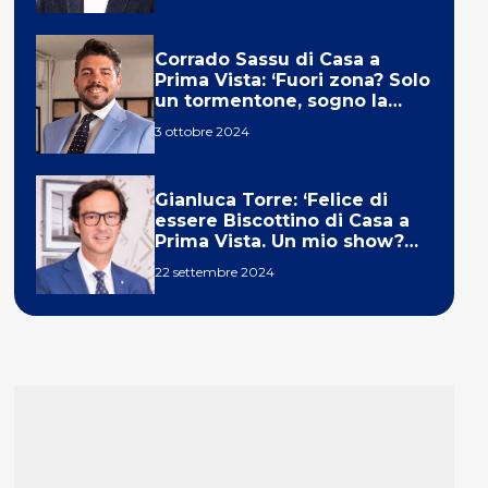
Corrado Sassu di Casa a
Prima Vista: ‘Fuori zona? Solo
un tormentone, sogno la
telecronaca di F1’
3 ottobre 2024
Gianluca Torre: ‘Felice di
essere Biscottino di Casa a
Prima Vista. Un mio show?
Un sogno’
22 settembre 2024