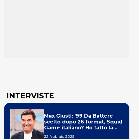
INTERVISTE
Max Giusti: ’99 Da Battere
scelto dopo 26 format, Squid
Game italiano? Ho fatto la
ola!’
22 febbraio 2025