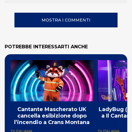
MOSTRA I COMMENTI
POTREBBE INTERESSARTI ANCHE
Cantante Mascherato UK
LadyBug (Mi
cancella esibizione dopo
a Il Canta
l’incendio a Crans Montana
F
TV ITALIANA
TV ITALIANA