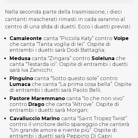
Nella seconda parte della trasmissione, i dieci
cantanti mascherati rimasti in cada saranno al
centro di una sfida di duetti. Ecco i duetti previsti:
Camaleonte
canta “Piccola Katy” contro
Volpe
che canta “Tanta voglia di lei”. Ospite di
entrambi i duetti sarà Dodi Battaglia;
Medusa
canta “Zingara” contro
Soleluna
che
canta “Testarda io”. Ospite di entrambi i duetti
sarà Iva Zanicchi;
Pinguino
canta “Sotto questo sole” contro
Lumaca
che canta “La prima cosa bella”. Ospite
di entrambi i duetti sarà Paolo Belli;
Pastore Maremmano
canta “Io che non vivo”
contro
Drago
che canta “Altrove”. Ospite di
entrambi i duetti sarà Morgan;
Cavalluccio Marino
canta “Saint Tropez Twist”
contro il vincitore dello spareggio che canterà
“Un grande amore e niente più”. Ospite di
entrambi i duetti sarà Peppino Di Capri.