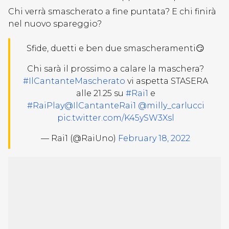
Chi verrà smascherato a fine puntata? E chi finirà
nel nuovo spareggio?
Sfide, duetti e ben due smascheramenti😏
Chi sarà il prossimo a calare la maschera?
#IlCantanteMascherato
vi aspetta STASERA
alle 21.25 su
#Rai1
e
#RaiPlay
@IlCantanteRai1
@milly_carlucci
pic.twitter.com/K45ySW3Xsl
— Rai1 (@RaiUno)
February 18, 2022