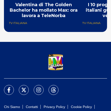
Valentina di The Golden
I 10 prog
Bachelor ha mollato Max: ora
italiani g
lavora a TeleNorba
ve
TV ITALIANA
TV ITALIANA
Chi Siamo
Contatti
Privacy Policy
Cookie Policy