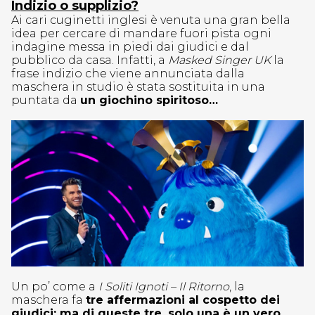
Indizio o supplizio?
Ai cari cuginetti inglesi è venuta una gran bella
idea per cercare di mandare fuori pista ogni
indagine messa in piedi dai giudici e dal
pubblico da casa. Infatti, a
Masked Singer UK
la
frase indizio che viene annunciata dalla
maschera in studio è stata sostituita in una
puntata da
un giochino spiritoso…
Un po’ come a
I Soliti Ignoti – Il Ritorno
, la
maschera fa
tre affermazioni al cospetto dei
giudici; ma di queste tre, solo una è un vero