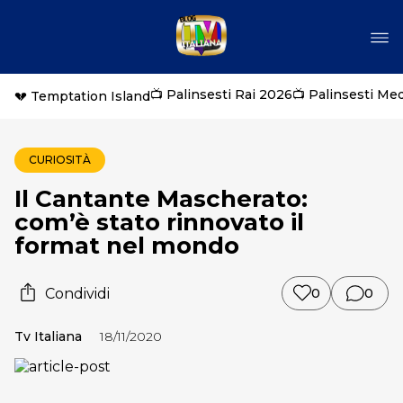
📺 Palinsesti Rai 2026
📺 Palinsesti Me
💔 Temptation Island
CURIOSITÀ
Il Cantante Mascherato:
com’è stato rinnovato il
format nel mondo
Condividi
0
0
Tv Italiana
18/11/2020