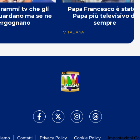
grammi tv che gli
Papa Francesco è stato i
 guardano ma se ne
Papa più televisivo di
ergognano
sempre
TV ITALIANA
Siamo
Contatti
Privacy Policy
Cookie Policy
Impostazioni Co