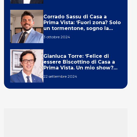
Corrado Sassu di Casa a
Prima Vista: ‘Fuori zona? Solo
un tormentone, sogno la
telecronaca di F1’
3 ottobre 2024
Gianluca Torre: ‘Felice di
essere Biscottino di Casa a
Prima Vista. Un mio show?
Un sogno’
22 settembre 2024