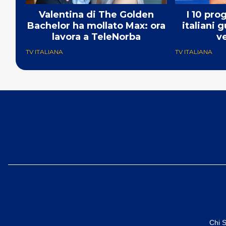
Valentina di The Golden
I 10 pro
Bachelor ha mollato Max: ora
italiani
lavora a TeleNorba
v
TV ITALIANA
TV ITALIANA
Chi 