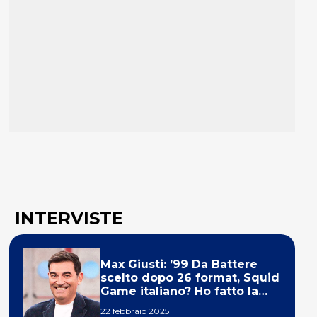
INTERVISTE
Max Giusti: ’99 Da Battere
scelto dopo 26 format, Squid
Game italiano? Ho fatto la
ola!’
22 febbraio 2025