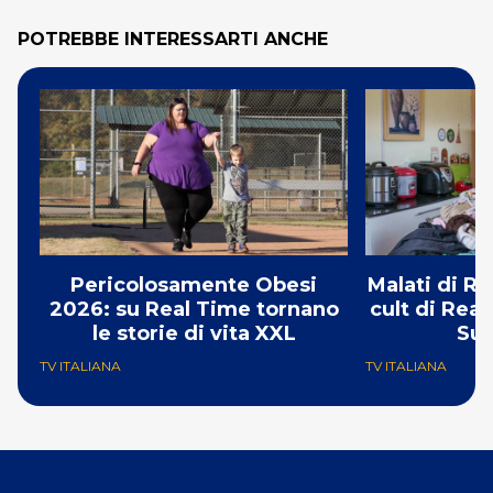
POTREBBE INTERESSARTI ANCHE
Pericolosamente Obesi
Malati di Ri
2026: su Real Time tornano
cult di Real
le storie di vita XXL
Su
TV ITALIANA
TV ITALIANA