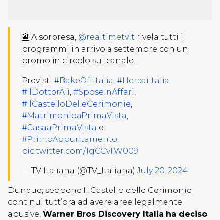
🎦 A sorpresa,
@realtimetvit
rivela tutti i
programmi in arrivo a settembre con un
promo in circolo sul canale.
Previsti
#BakeOffItalia
,
#HercaiItalia
,
#ilDottorAlì
,
#SposeInAffari
,
#ilCastelloDelleCerimonie
,
#MatrimonioaPrimaVista
,
#CasaaPrimaVista
e
#PrimoAppuntamento
.
pic.twitter.com/1gCCvTW009
— TV Italiana (@TV_Italiana)
July 20, 2024
Dunque, sebbene Il Castello delle Cerimonie
continui tutt’ora ad avere aree legalmente
abusive,
Warner Bros Discovery Italia ha deciso