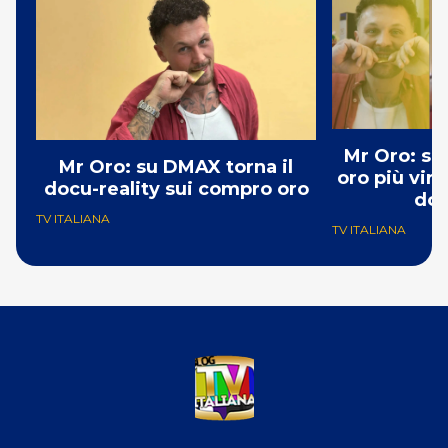
Mr Oro: su
Mr Oro: su DMAX torna il
oro più vira
docu-reality sui compro oro
doc
TV ITALIANA
TV ITALIANA