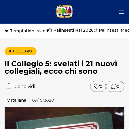
📺 Palinsesti Rai 2026
📺 Palinsesti Me
💔 Temptation Island
IL COLLEGIO
Il Collegio 5: svelati i 21 nuovi
collegiali, ecco chi sono
Condividi
0
0
Tv Italiana
09/10/2020