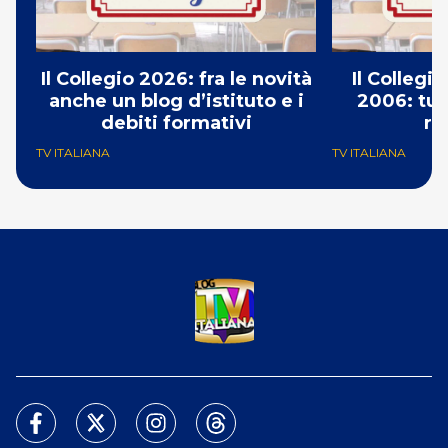
Il Collegio 2026: fra le novità
Il Collegio
anche un blog d’istituto e i
2006: tut
debiti formativi
re
TV ITALIANA
TV ITALIANA