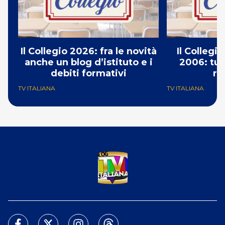
Il Collegio 2026: fra le novità
Il Collegio
anche un blog d’istituto e i
2006: tut
debiti formativi
re
TV ITALIANA
TV ITALIANA