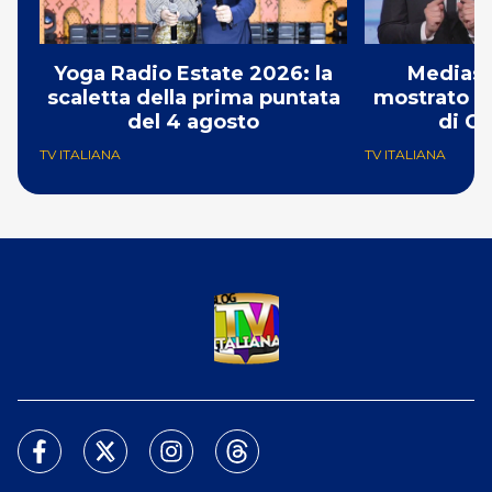
Yoga Radio Estate 2026: la
Mediase
scaletta della prima puntata
mostrato il
del 4 agosto
di Ch
TV ITALIANA
TV ITALIANA