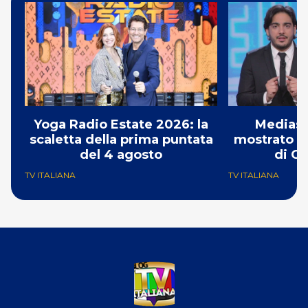
Yoga Radio Estate 2026: la
Mediase
scaletta della prima puntata
mostrato il
del 4 agosto
di Ch
TV ITALIANA
TV ITALIANA