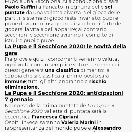
Pupo e una Secchiona. Alla conduzione ci sarà
Paolo Ruffini
affiancato in ognuna delle
sei
puntate
da una valletta diversa. Nel gioco delle
parti, il sistema di gioco resta invariato: pupi e
pupe dovranno insegnare ai secchioni l’arte del
godersi la vita e dell’apparire; al contrario,
secchioni e secchione avranno il compito di
istruire pupi e pupe.
La Pupa e il Secchione 2020: le novità della
gara
Fra prove e quiz, i concorrenti verranno valutati
ogni volta con un semplice voto e la somma di
questi genererà
una classifica
di merito: la
coppia che si classifica al primo posto sarà
immune
; tutti gli altri andranno a
rischio
eliminazione.
La Pupa e il Secchione 2020: anticipazioni
7 gennaio
Nel corso della prima puntata de
La Pupa e il
Secchione 2020
, valletta di puntata sarà la
eccentrica
Francesca Cipriani.
Ospiti, invece, saranno
Valeria Marini
in
rappresentanza del mondo pupe e
Alessandro