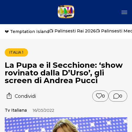
📺 Palinsesti Rai 2026
📺 Palinsesti Me
💔 Temptation Island
ITALIA 1
La Pupa e il Secchione: ‘show
rovinato dalla D’Urso’, gli
screen di Andrea Pucci
Condividi
0
0
Tv Italiana
16/03/2022