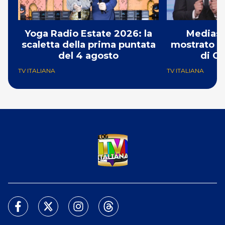
Yoga Radio Estate 2026: la
Mediase
scaletta della prima puntata
mostrato il
del 4 agosto
di Ch
TV ITALIANA
TV ITALIANA