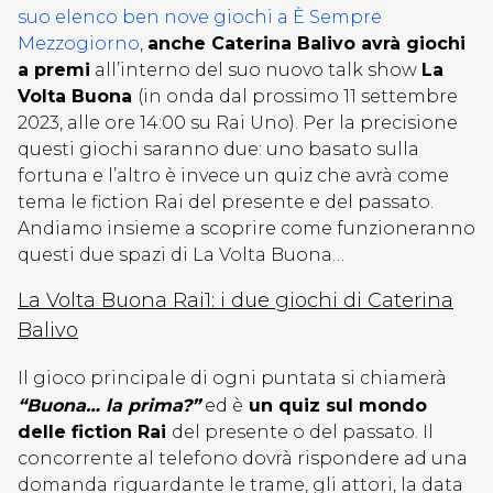
suo elenco ben nove giochi a È Sempre
Mezzogiorno
,
anche Caterina Balivo avrà giochi
a premi
all’interno del suo nuovo talk show
La
Volta Buona
(in onda dal prossimo 11 settembre
2023, alle ore 14:00 su Rai Uno). Per la precisione
questi giochi saranno due: uno basato sulla
fortuna e l’altro è invece un quiz che avrà come
tema le fiction Rai del presente e del passato.
Andiamo insieme a scoprire come funzioneranno
questi due spazi di La Volta Buona…
La Volta Buona Rai1: i due giochi di Caterina
Balivo
Il gioco principale di ogni puntata si chiamerà
“Buona… la prima?”
ed è
un quiz sul mondo
delle fiction Rai
del presente o del passato. Il
concorrente al telefono dovrà rispondere ad una
domanda riguardante le trame, gli attori, la data