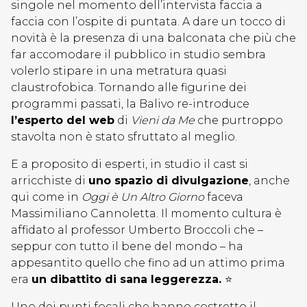
singole nel momento dell’intervista faccia a
faccia con l’ospite di puntata. A dare un tocco di
novità è la presenza di una balconata che più che
far accomodare il pubblico in studio sembra
volerlo stipare in una metratura quasi
claustrofobica. Tornando alle figurine dei
programmi passati, la Balivo re-introduce
l’esperto del web
di
Vieni da Me
che purtroppo
stavolta non è stato sfruttato al meglio.
E a proposito di esperti, in studio il cast si
arricchiste di
uno spazio di divulgazione
, anche
qui come in
Oggi è Un Altro Giorno
faceva
Massimiliano Cannoletta. Il momento cultura è
affidato al professor Umberto Broccoli che –
seppur con tutto il bene del mondo – ha
appesantito quello che fino ad un attimo prima
era
un dibattito di sana leggerezza.
⭐
Uno dei punti focali che hanno costretto il