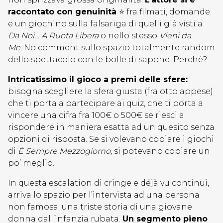
raccontato con genuinità
⭐ fra filmati, domande
e un giochino sulla falsariga di quelli già visti a
Da Noi… A Ruota Libera
o nello stesso
Vieni da
Me.
No comment sullo spazio totalmente random
dello spettacolo con le bolle di sapone. Perché?
Intricatissimo il gioco a premi delle sfere:
bisogna scegliere la sfera giusta (fra otto appese)
che ti porta a partecipare ai quiz, che ti porta a
vincere una cifra fra 100€ o 500€ se riesci a
rispondere in maniera esatta ad un quesito senza
opzioni di risposta. Se si volevano copiare i giochi
di
È Sempre Mezzogiorno,
si potevano copiare un
po’ meglio.
In questa escalation di cringe e déjà vu continui,
arriva lo spazio per l’intervista ad una persona
non famosa: una triste storia di una giovane
donna dall’infanzia rubata.
Un segmento pieno