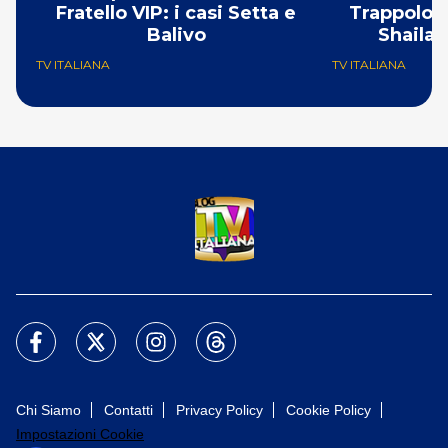
Fratello VIP: i casi Setta e
Trappolone
Balivo
Shaila 
TV ITALIANA
TV ITALIANA
Chi Siamo
Contatti
Privacy Policy
Cookie Policy
Impostazioni Cookie