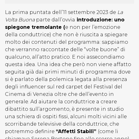
La prima puntata dell’11 settembre 2023 de
La
Volta Buona
parte dall’ovvia
introduzione: uno
spiegone tremolante (
e non per l’emozione
della conduttrice) che non è riuscita a spiegare
molto dei contenuti del programma: sappiamo
che verranno raccontate delle “volte buone” di
qualcuno, all’atto pratico. E noi assecondiamo
questa idea. Una idea che però non viene affatto
seguita già dai primi minuti di programma dove
si è parlato della polemica legata alla presenza
degli influencer sul red carpet del Festival del
Cinema di Venezia oltre che dell’evento in
generale. Ad aiutare la conduttrice a creare
dibattito sull’argomento, è presente in studio
una schiera di ospiti fissi, alcuni molti vicini alle
scorribande televisive della conduttrice, che
potremmo definire
“Affetti Stabili”
(come li
chiamava Serena Bortone fino allo scorso anno).