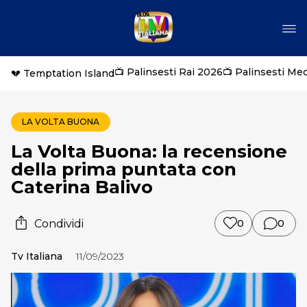
📺 Palinsesti Rai 2026
📺 Palinsesti Me
💔 Temptation Island
LA VOLTA BUONA
La Volta Buona: la recensione
della prima puntata con
Caterina Balivo
Condividi
0
0
Tv Italiana
11/09/2023