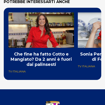
POTREBBE INTERESSARTI ANCHE
Che fine ha fatto Cotto e
Sonia Pero
Mangiato? Da 2 anni è fuori
di Fo
dai palinsesti
TV ITALIANA
TV ITALIANA