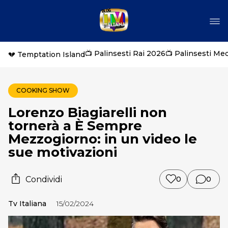
📺 Palinsesti Rai 2026
📺 Palinsesti Me
💔 Temptation Island
COOKING SHOW
Lorenzo Biagiarelli non
tornerà a È Sempre
Mezzogiorno: in un video le
sue motivazioni
Condividi
0
0
Tv Italiana
15/02/2024