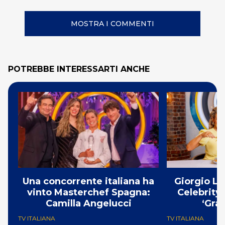
MOSTRA I COMMENTI
POTREBBE INTERESSARTI ANCHE
Una concorrente italiana ha
Giorgio Lo
vinto Masterchef Spagna:
Celebrity
Camilla Angelucci
‘Gra
TV ITALIANA
TV ITALIANA