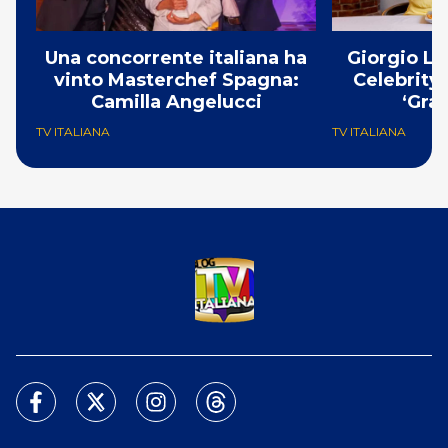
Una concorrente italiana ha
Giorgio Lo
vinto Masterchef Spagna:
Celebrity
Camilla Angelucci
‘Gra
TV ITALIANA
TV ITALIANA