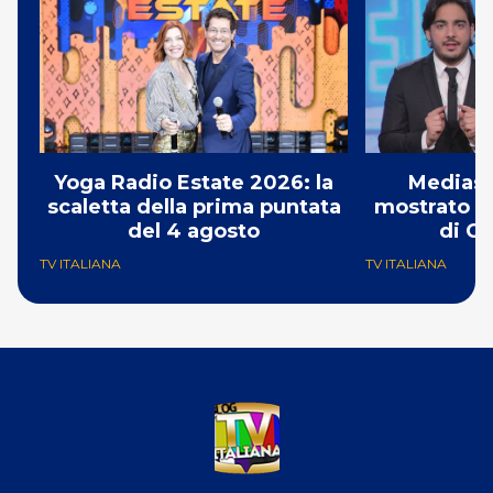
Yoga Radio Estate 2026: la
Mediase
scaletta della prima puntata
mostrato il
del 4 agosto
di Ch
TV ITALIANA
TV ITALIANA