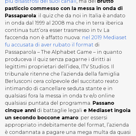
più disastrosi dei suoi canali
, ma del
brutto
pasticcio commesso con la messa in onda di
Passaparola
: il quiz che da noi in Italia è andato
in onda dal 1999 al 2008 ma che in terra iberica
continua tutt’ora esser trasmesso in tv. La
faccenda non è affatto nuova:
nel 2019 Mediaset
fu accusata di aver rubato il format
di
Passaparola – The Alphabet Game – in quanto
produceva il quiz senza pagarne i diritti ai
legittimi proprietari dell’idea, ITV Studios. Il
tribunale ritenne che l’azienda della famiglia
Berlusconi cera colpevole del succitato reato
intimando di cancellare seduta stante e in
qualsiasi fora la messa in onda tv e/o online
qualsiasi puntata del programma.
Passano
cinque anni
di battaglie legali
e Mediaset ingoia
un secondo boccone amaro
: per essersi
appropriato indebitamente del format, l’azienda
è condannata a pagare una mega multa da quasi