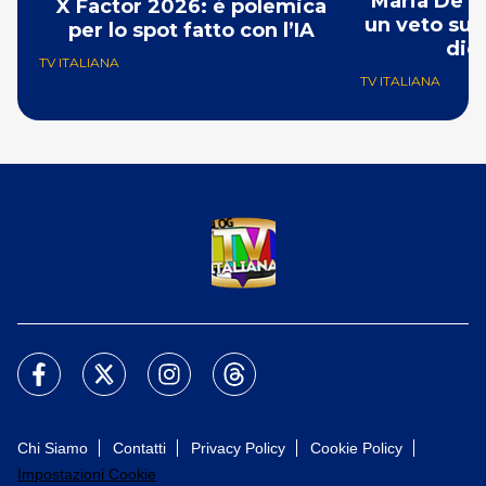
Maria De Fi
X Factor 2026: è polemica
un veto su 
per lo spot fatto con l’IA
dic
TV ITALIANA
TV ITALIANA
Chi Siamo
Contatti
Privacy Policy
Cookie Policy
Impostazioni Cookie