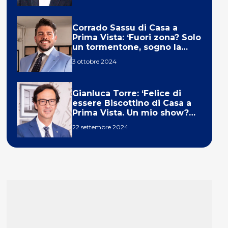
Corrado Sassu di Casa a
Prima Vista: ‘Fuori zona? Solo
un tormentone, sogno la
telecronaca di F1’
3 ottobre 2024
Gianluca Torre: ‘Felice di
essere Biscottino di Casa a
Prima Vista. Un mio show?
Un sogno’
22 settembre 2024