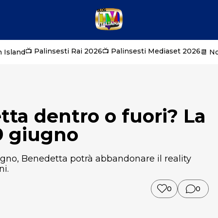
📺 Palinsesti Rai 2026
📺 Palinsesti Mediaset 2026
 Island
📆 N
ta dentro o fuori? La
9 giugno
gno, Benedetta potrà abbandonare il reality
ni.
0
0