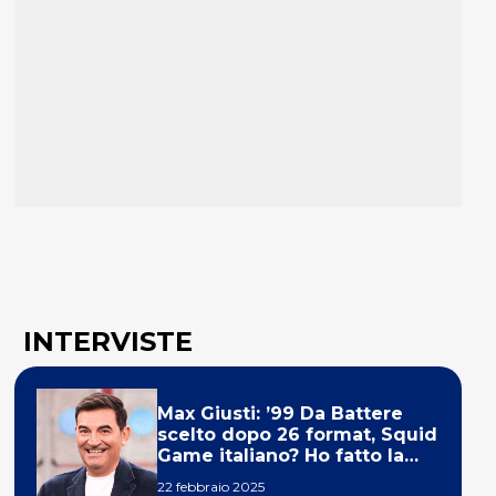
INTERVISTE
Max Giusti: ’99 Da Battere
scelto dopo 26 format, Squid
Game italiano? Ho fatto la
ola!’
22 febbraio 2025