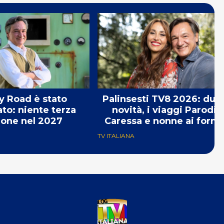
 Road è stato
Palinsesti TV8 2026: due 
ato: niente terza
novità, i viaggi Parodi –
ione nel 2027
Caressa e nonne ai fornel
TV ITALIANA