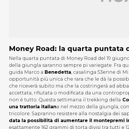
Money Road: la quarta puntata d
Nella quarta puntata di Money Road del 19 giugno
della giungla saranno sempre pi variegate. Fra qu
guida Marco a
Benedetta
, casalinga 53enne di Mil
opportunità più unica che rara che le dà la possib
che riceverà subito ma che la costringerà ad abb
accettata, rifiutata o modificata da una contropro
non è tutto. Questa settimana il trekking della
Com
una trattoria italian
a nel mezzo della giungla, con
tricolore. Sapranno resistere alla nostalgia dei sa
data la possibilità di aumentare il montepremi i
esattamente 162 grammi di torta divisi tra tutti e 1