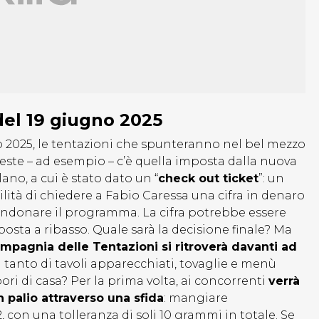
el 19 giugno 2025
 2025, le tentazioni che spunteranno nel bel mezzo
este – ad esempio – c’è quella imposta dalla nuova
ano, a cui è stato dato un “
check out ticket
”: un
ilità di chiedere a Fabio Caressa una cifra in denaro
andonare il programma. La cifra potrebbe essere
posta a ribasso. Quale sarà la decisione finale? Ma
pagnia delle Tentazioni si ritroverà davanti ad
 tanto di tavoli apparecchiati, tovaglie e menù
pori di casa? Per la prima volta, ai concorrenti
verrà
n palio attraverso una sfida
: mangiare
2, con una tolleranza di soli 10 grammi in totale. Se