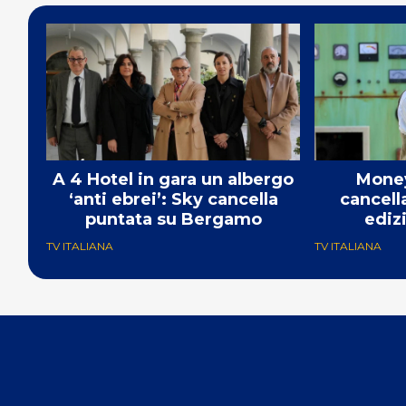
A 4 Hotel in gara un albergo
Money
‘anti ebrei’: Sky cancella
cancell
puntata su Bergamo
ediz
TV ITALIANA
TV ITALIANA