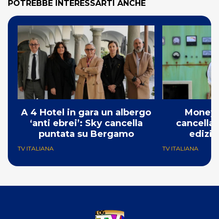
POTREBBE INTERESSARTI ANCHE
A 4 Hotel in gara un albergo
Money 
‘anti ebrei’: Sky cancella
cancellat
puntata su Bergamo
edizio
TV ITALIANA
TV ITALIANA