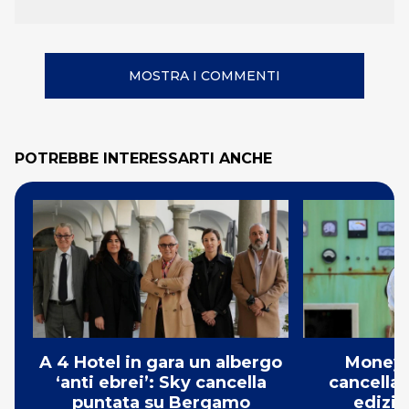
MOSTRA I COMMENTI
POTREBBE INTERESSARTI ANCHE
A 4 Hotel in gara un albergo
Money 
‘anti ebrei’: Sky cancella
cancellat
puntata su Bergamo
edizio