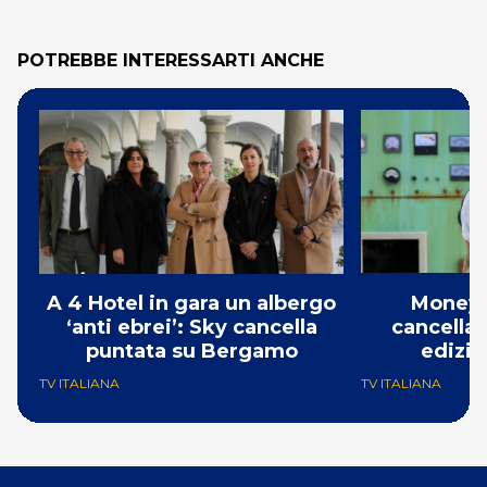
POTREBBE INTERESSARTI ANCHE
A 4 Hotel in gara un albergo
Money 
‘anti ebrei’: Sky cancella
cancellat
puntata su Bergamo
edizio
TV ITALIANA
TV ITALIANA