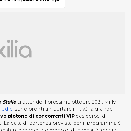
le tue fonti preferite su Google
 Stelle
ci attende il prossimo ottobre 2021. Milly
iudici
sono pronti a riportare in tivù la grande
vo plotone di concorrenti VIP
desiderosi di
cha. La data di partenza prevista per il programma è
nonostante manchino meno di due mesi, è ancora