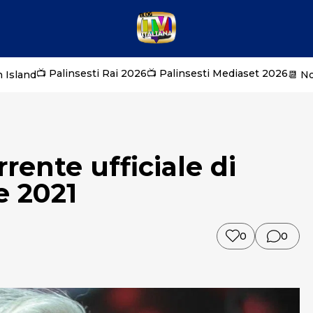
📺 Palinsesti Rai 2026
📺 Palinsesti Mediaset 2026
 Island
📆 N
ente ufficiale di
e 2021
0
0