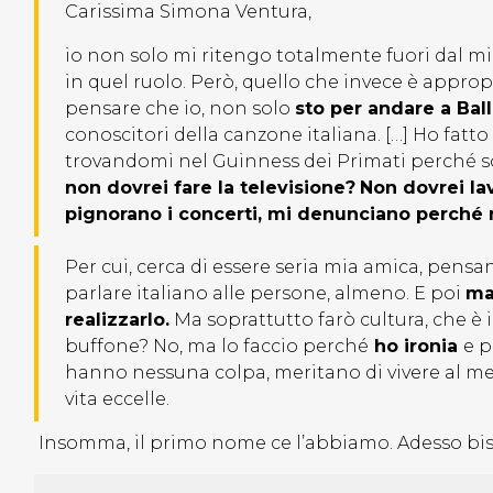
Carissima Simona Ventura,
io non solo mi ritengo totalmente fuori dal m
in quel ruolo. Però, quello che invece è appropri
pensare che io, non solo
sto per andare a Ball
conoscitori della canzone italiana. […] Ho fatt
trovandomi nel Guinness dei Primati perché so
non dovrei fare la televisione?
Non dovrei lav
pignorano i concerti, mi denunciano perché no
Per cui, cerca di essere seria mia amica, pensa
parlare italiano alle persone, almeno. E poi
ma
realizzarlo.
Ma soprattutto farò cultura, che è il
buffone? No, ma lo faccio perché
ho ironia
e p
hanno nessuna colpa, meritano di vivere al me
vita eccelle.
Insomma, il primo nome ce l’abbiamo. Adesso biso