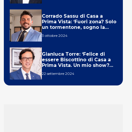
Corrado Sassu di Casa a
Prima Vista: ‘Fuori zona? Solo
un tormentone, sogno la
telecronaca di F1’
3 ottobre 2024
Gianluca Torre: ‘Felice di
essere Biscottino di Casa a
Prima Vista. Un mio show?
Un sogno’
22 settembre 2024