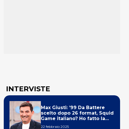
INTERVISTE
Max Giusti: ’99 Da Battere
scelto dopo 26 format, Squid
Game italiano? Ho fatto la
ola!’
22 febbraio 2025