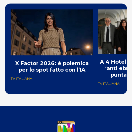
A 4 Hotel i
X Factor 2026: è polemica
‘anti ebre
per lo spot fatto con l’IA
puntat
TV ITALIANA
TV ITALIANA