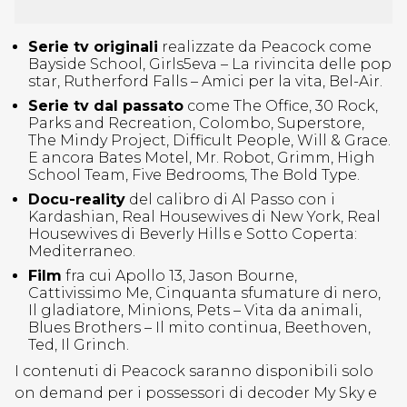
Serie tv originali
realizzate da Peacock come
Bayside School, Girls5eva – La rivincita delle pop
star, Rutherford Falls – Amici per la vita, Bel-Air.
Serie tv dal passato
come The Office, 30 Rock,
Parks and Recreation, Colombo, Superstore,
The Mindy Project, Difficult People, Will & Grace.
E ancora Bates Motel, Mr. Robot, Grimm, High
School Team, Five Bedrooms, The Bold Type.
Docu-reality
del calibro di Al Passo con i
Kardashian, Real Housewives di New York, Real
Housewives di Beverly Hills e Sotto Coperta:
Mediterraneo.
Film
fra cui Apollo 13, Jason Bourne,
Cattivissimo Me, Cinquanta sfumature di nero,
Il gladiatore, Minions, Pets – Vita da animali,
Blues Brothers – Il mito continua, Beethoven,
Ted, Il Grinch.
I contenuti di Peacock saranno disponibili solo
on demand per i possessori di decoder My Sky e