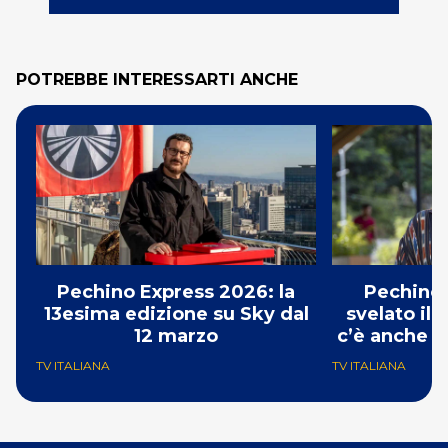
POTREBBE INTERESSARTI ANCHE
Pechino Express 2026: la
Pechino 
13esima edizione su Sky dal
svelato il 
12 marzo
c’è anche G
TV ITALIANA
TV ITALIANA