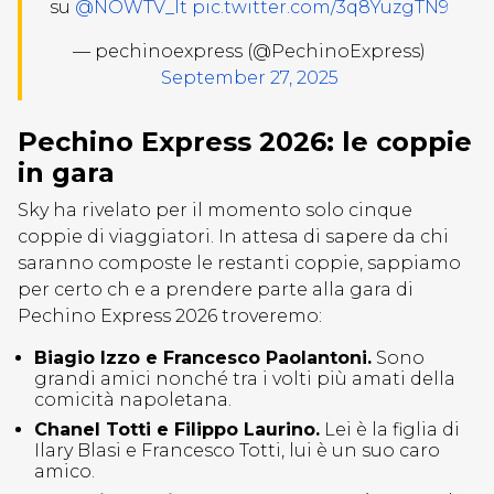
su
@NOWTV_It
pic.twitter.com/3q8YuzgTN9
— pechinoexpress (@PechinoExpress)
September 27, 2025
Pechino Express 2026: le coppie
in gara
Sky ha rivelato per il momento solo cinque
coppie di viaggiatori. In attesa di sapere da chi
saranno composte le restanti coppie, sappiamo
per certo ch e a prendere parte alla gara di
Pechino Express 2026 troveremo:
Biagio Izzo e Francesco Paolantoni.
Sono
grandi amici nonché tra i volti più amati della
comicità napoletana.
Chanel Totti e Filippo Laurino.
Lei è la figlia di
Ilary Blasi e Francesco Totti, lui è un suo caro
amico.