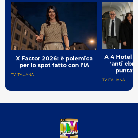
A 4 Hotel i
X Factor 2026: è polemica
‘anti ebre
per lo spot fatto con l’IA
puntat
TV ITALIANA
TV ITALIANA