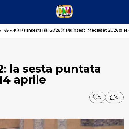
📺 Palinsesti Rai 2026
📺 Palinsesti Mediaset 2026
 Island
📆 N
: la sesta puntata
14 aprile
0
0