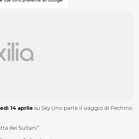
le tue fonti preferite su Google
edì 14 aprile
su Sky Uno parte il viaggio di Pechino
tta dei Sultani”.