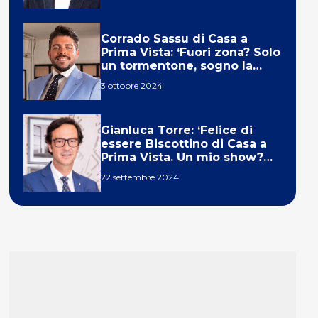
Corrado Sassu di Casa a
Prima Vista: ‘Fuori zona? Solo
un tormentone, sogno la
telecronaca di F1’
3 ottobre 2024
Gianluca Torre: ‘Felice di
essere Biscottino di Casa a
Prima Vista. Un mio show?
Un sogno’
22 settembre 2024