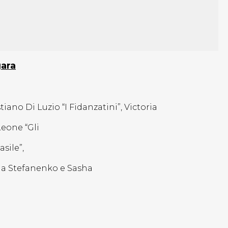
gara
iano Di Luzio “I Fidanzatini”, Victoria
Leone “Gli
asile”,
ha Stefanenko e Sasha