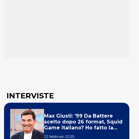
INTERVISTE
Max Giusti: ’99 Da Battere
scelto dopo 26 format, Squid
Game italiano? Ho fatto la
ola!’
22 febbraio 2025