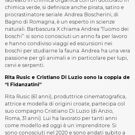
laureato in chimica organica con un dottorato in
chimica verde, si definisce anche pirata, satiro e
procrastinatore seriale. Andrea Boscherini, di
Bagno di Romagna, è un esperto in scienze
naturali. Barbascura X chiama Andrea “l’uomo dei
boschi”: si sono conosciuti un anno fa per lavoro
e hanno condiviso viaggi ed escursioni nei
boschi per studiarne la fauna. Andrea ha una vera
passione per gli animali e in particolare per lupi,
cervi e serpenti.
Rita Rusic e Cristiano Di Luzio sono la coppia de
“I Fidanzatini”
Rita Rusic (61 anni), produttrice cinematografica,
attrice e modella di origini croate, partecipa col
suo compagno Cristiano Di Luzio (di Anzio,
Roma, 31 anni). Lui ha lavorato per tanti anni
come modello ed oggi è un imprenditore. Si
sono conosciuti nel 2020 e sono andati subito a