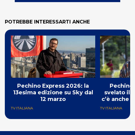
POTREBBE INTERESSARTI ANCHE
Pechino Express 2026: la
Pechino 
13esima edizione su Sky dal
svelato il 
12 marzo
c’è anche G
TV ITALIANA
TV ITALIANA